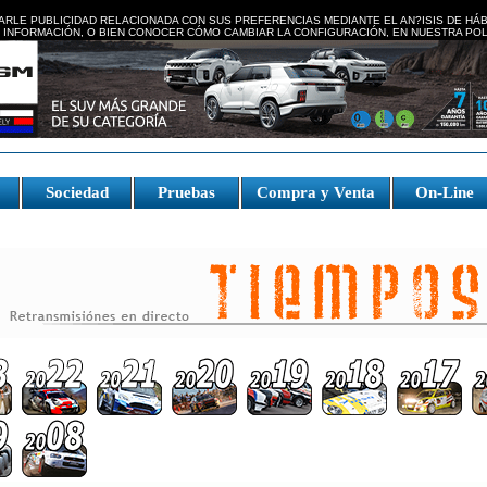
ARLE PUBLICIDAD RELACIONADA CON SUS PREFERENCIAS MEDIANTE EL AN?ISIS DE HÁ
 INFORMACIÓN, O BIEN CONOCER CÓMO CAMBIAR LA CONFIGURACIÓN, EN NUESTRA
POL
e
Sociedad
Pruebas
Compra y Venta
On-Line