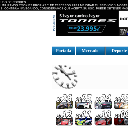
USO DE COOKIES
UTILIZAMOS COOKIES PROPIAS Y DE TERCEROS PARA MEJORAR EL SERVICIO Y MOSTR
SI CONTINÚA NAVEGANDO, CONSIDERAMOS QUE ACEPTA SU USO. PUEDE OBTENER MÁS
replica watches canada
Portada
Mercado
Deport
Fake Watches